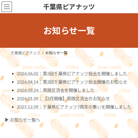
コ
ナ
千葉県ピアナッツ
ン
ビ
テ
ゲ
ン
ー
ツ
シ
お知らせ一覧
へ
ョ
ス
ン
キ
に
ッ
移
千葉県ピアナッツ
お知らせ一覧
プ
動
2026.06.02：第3回千葉県ピアナッツ総会を開催しました
2026.04.14：第3回千葉県ピアナッツ総会開催のお知らせ
2026.03.26：実践交流会を開催しました
2026.01.09：【3月開催】実践交流会のお知らせ
2025.12.09：千葉県ピアナッツ7周年の集いを開催しました
▶ お知らせ一覧へ