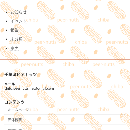
お知らせ
イベント
報告
未分類
案内
千葉県ピアナッツ
メール
chiba.peernutts.net@gmail.com
コンテンツ
ホームページ
団体概要