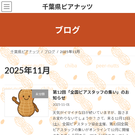
コ
ナ
千葉県ピアナッツ
ン
ビ
テ
ゲ
ン
ー
ツ
シ
ブログ
へ
ョ
ス
ン
キ
に
ッ
移
千葉県ピアナッツ
ブログ
2025年11月
プ
動
2025年11月
第12回「全国ピアスタッフの集い」のお
未分類
知らせ
2025-11-01
天気がイマイチな日が続いていますが、皆さま
お変わりないでしょうか？ さて、来る12月13日
(土)、全国ピアスタッフ協会主催、第12回全国
ピアスタッフの集いがオンラインで12月に開催